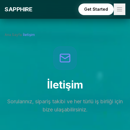
Skip to main content
SAPPHIRE
Get Started
Ana Sayfa
/
İletişim
İletişim
Sorularınız, sipariş takibi ve her türlü iş birliği için
bize ulaşabilirsiniz.