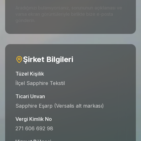
Aradığınızı bulamıyorsanız, sorununun açıklaması ve
varsa ekran görüntüleriyle birlikte bize e-posta
gönderin.
Şirket Bilgileri
Tüzel Kişilik
İlçel Sapphire Tekstil
Ticari Unvan
Sapphire Eşarp (Versalis alt markası)
Vergi Kimlik No
271 606 692 98