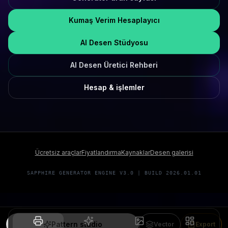
Kumaş Verim Hesaplayıcı
AI Desen Stüdyosu
AI Desen Üretici Rehberi
Hesap & işlemler
Ücretsiz araçlar
Fiyatlandırma
Kaynaklar
Desen galerisi
SAPPHIRE GENERATOR ENGINE V3.0 | BUILD 2026.01.01
Pattern studio
Vector
Export