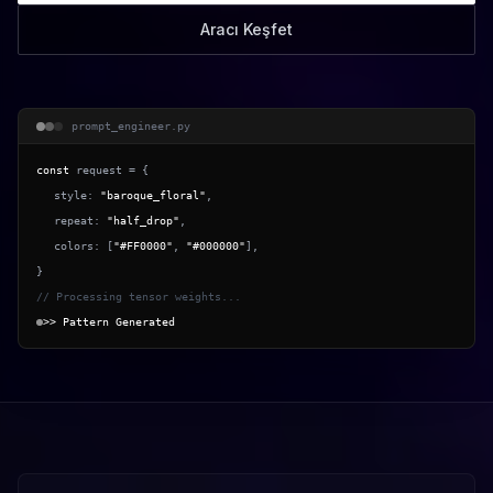
Aracı Keşfet
prompt_engineer.py
const
request =
{
style:
"baroque_floral"
,
repeat:
"half_drop"
,
colors: [
"#FF0000"
,
"#000000"
],
}
// Processing tensor weights...
>> Pattern Generated