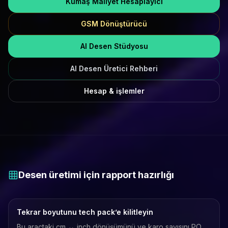
Kumaş Maliyet Hesaplayıcı
GSM Dönüştürücü
AI Desen Stüdyosu
AI Desen Üretici Rehberi
Hesap & işlemler
Desen üretimi için rapport hazırlığı
Tekrar boyutunu tech pack’e kilitleyin
Bu araçtaki cm ↔ inch dönüşümünü ve karo sayısını PO