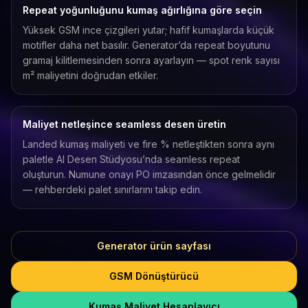
Repeat yoğunluğunu kumaş ağırlığına göre seçin
Yüksek GSM ince çizgileri yutar; hafif kumaşlarda küçük
motifler daha net basılır. Generator’da repeat boyutunu
gramaj kilitlemesinden sonra ayarlayın — spot renk sayısı
m² maliyetini doğrudan etkiler.
Maliyet netleşince seamless desen üretin
Landed kumaş maliyeti ve fire % netleştikten sonra aynı
paletle AI Desen Stüdyosu’nda seamless repeat
oluşturun. Numune onayı PO imzasından önce gelmelidir
— rehberdeki palet sınırlarını takip edin.
Generator ürün sayfası
GSM Dönüştürücü
Kumaş Maliyet Hesaplayıcı