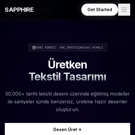
Skip to main content
SAPPHIRE
Get Started
GPU KÜMESİ: ÇEVRİMİÇİ
ÜRETİCİYİ BAŞLAT
VERİ KÜMESİ: 50K_TEKSTİL
HASSAS AYARLI
Üretken
Tekstil Tasarımı
50.000+ tarihi tekstil deseni üzerinde eğitilmiş modeller
ile saniyeler içinde benzersiz, üretime hazır desenler
oluşturun.
Desen Üret