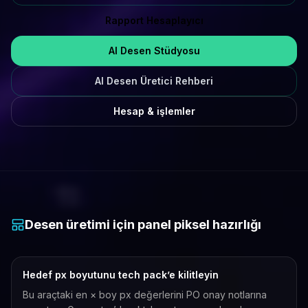
Rapport Hesaplayıcı
AI Desen Stüdyosu
AI Desen Üretici Rehberi
Hesap & işlemler
Desen üretimi için panel piksel hazırlığı
Hedef px boyutunu tech pack’e kilitleyin
Bu araçtaki en × boy px değerlerini PO onay notlarına